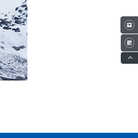


