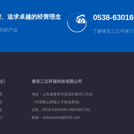
0538-63016
荣、追求卓越的经营理念
到的产品
了解泰安三立环保订购产
我们
泰安三立环保科技有限公司
况
地址：山东省泰安市岱岳区南天门大街
化
（中国泰山高端人才创业基地）
证
总机：0538-6301609 18653861701
们
邮箱：slhbsmarket@163.com