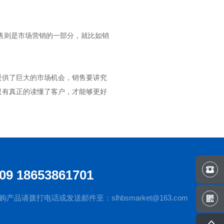
售则是市场营销的一部分，就比如销
提供了巨大的市场机会，销售要讲究
只有真正的读懂了客户，才能够更好

09 18653861701
品请拨打电话或发送邮件至：slhbsmarket@163.com

