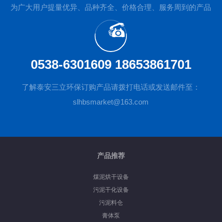
为广大用户提量优异、品种齐全、价格合理、服务周到的产品
0538-6301609 18653861701
了解泰安三立环保订购产品请拨打电话或发送邮件至：
slhbsmarket@163.com
产品推荐
煤泥烘干设备
污泥干化设备
污泥料仓
膏体泵