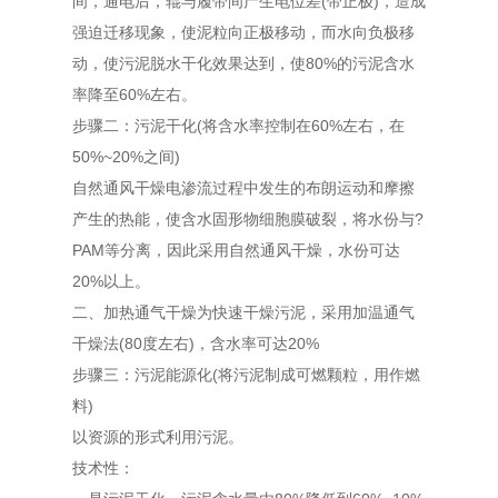
间，通电后，辊与履带间产生电位差(带正极)，造成
强迫迁移现象，使泥粒向正极移动，而水向负极移
动，使污泥脱水干化效果达到，使80%的污泥含水
率降至60%左右。
步骤二：污泥干化(将含水率控制在60%左右，在
50%~20%之间)
自然通风干燥电渗流过程中发生的布朗运动和摩擦
产生的热能，使含水固形物细胞膜破裂，将水份与?
PAM等分离，因此采用自然通风干燥，水份可达
20%以上。
二、加热通气干燥为快速干燥污泥，采用加温通气
干燥法(80度左右)，含水率可达20%
步骤三：污泥能源化(将污泥制成可燃颗粒，用作燃
料)
以资源的形式利用污泥。
技术性：