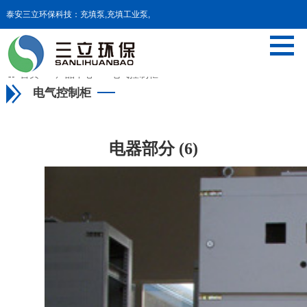
泰安三立环保科技：充填泵,充填工业泵,
污泥料仓,污泥干化等设备

首页
>>
产品中心
>>
电气控制柜
电气控制柜
电器部分 (6)