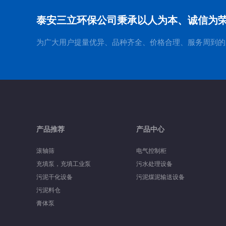
泰安三立环保公司秉承以人为本、诚信为
为广大用户提量优异、品种齐全、价格合理、服务周到的
产品推荐
产品中心
滚轴筛
电气控制柜
充填泵，充填工业泵
污水处理设备
污泥干化设备
污泥煤泥输送设备
污泥料仓
膏体泵