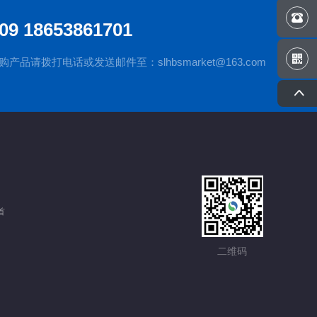

09 18653861701

品请拨打电话或发送邮件至：slhbsmarket@163.com

首
二维码