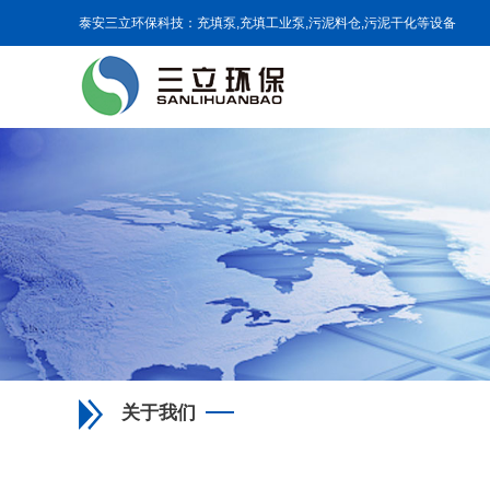
泰安三立环保科技：充填泵,充填工业泵,污泥料仓,污泥干化等设备
关于我们