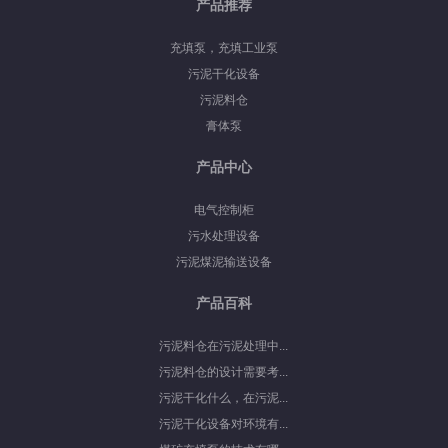
产品推荐
充填泵，充填工业泵
污泥干化设备
污泥料仓
膏体泵
产品中心
电气控制柜
污水处理设备
污泥煤泥输送设备
产品百科
污泥料仓在污泥处理中...
污泥料仓的设计需要考...
污泥干化什么，在污泥...
污泥干化设备对环境有...