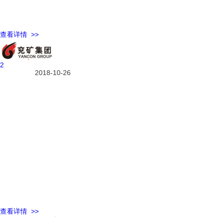
查看详情 >>
2
2018-10-26
查看详情 >>