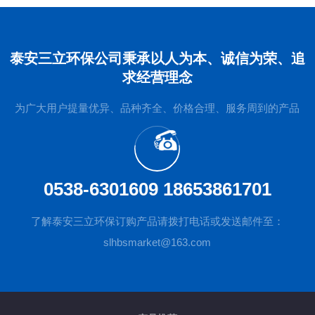
泰安三立环保公司秉承以人为本、诚信为荣、追
求经营理念
为广大用户提量优异、品种齐全、价格合理、服务周到的产品
0538-6301609 18653861701
了解泰安三立环保订购产品请拨打电话或发送邮件至：
slhbsmarket@163.com