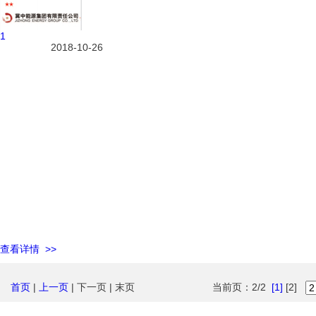
1
2018-10-26
查看详情 >>
当前页：2/2
[1]
[2]
首页
|
上一页
| 下一页 | 末页