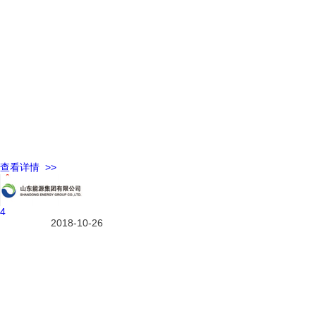
查看详情 >>
4
2018-10-26